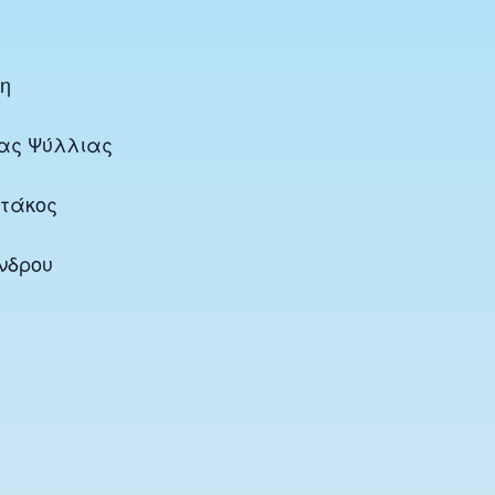
δη
έας Ψύλλιας
οτάκος
νδρου