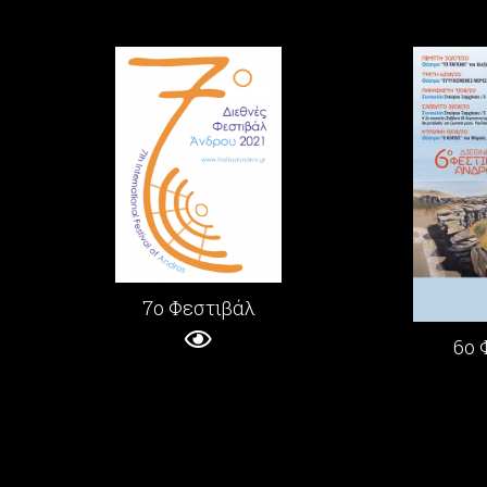
7ο Φεστιβάλ
6ο 