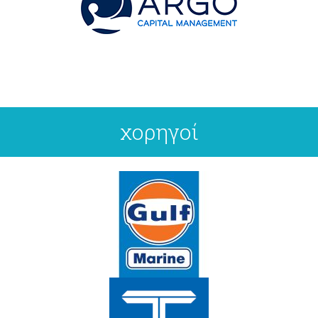
χορηγοί