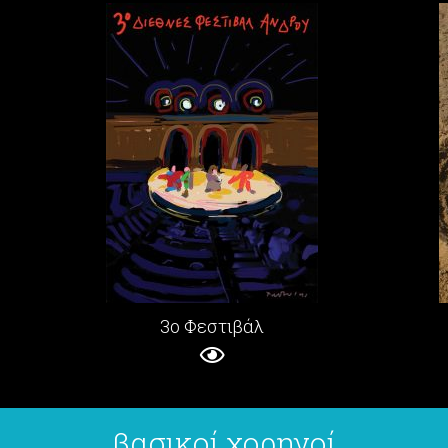
3ο Φεστιβάλ
βασικοί χορηγοί