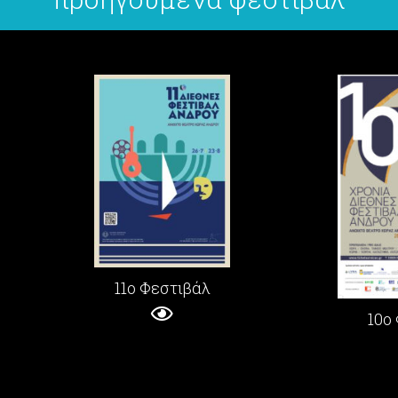
11ο Φεστιβάλ
10ο