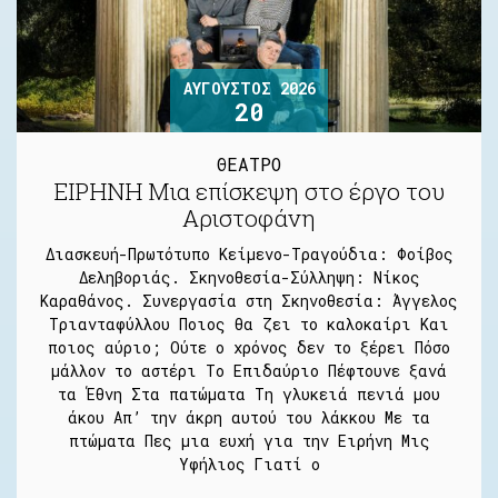
ΑΎΓΟΥΣΤΟΣ 2026
20
ΘΕΑΤΡΟ
ΕΙΡΗΝΗ Μια επίσκεψη στο έργο του
Αριστοφάνη
Διασκευή-Πρωτότυπο Κείμενο-Τραγούδια: Φοίβος
Δεληβοριάς. Σκηνοθεσία-Σύλληψη: Νίκος
Καραθάνος. Συνεργασία στη Σκηνοθεσία: Άγγελος
Τριανταφύλλου Ποιος θα ζει το καλοκαίρι Και
ποιος αύριο; Ούτε ο χρόνος δεν το ξέρει Πόσο
μάλλον το αστέρι Το Επιδαύριο Πέφτουνε ξανά
τα Έθνη Στα πατώματα Τη γλυκειά πενιά μου
άκου Απ’ την άκρη αυτού του λάκκου Με τα
πτώματα Πες μια ευχή για την Ειρήνη Μις
Υφήλιος Γιατί ο