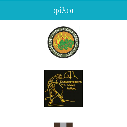
φίλοι