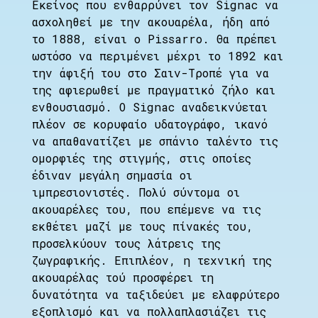
Εκείνος που ενθαρρύνει τον Signac να
ασχοληθεί με την ακουαρέλα, ήδη από
το 1888, είναι ο Pissarro. Θα πρέπει
ωστόσο να περιμένει μέχρι το 1892 και
την άφιξή του στο Σαιν-Τροπέ για να
της αφιερωθεί με πραγματικό ζήλο και
ενθουσιασμό. Ο Signac αναδεικνύεται
πλέον σε κορυφαίο υδατογράφο, ικανό
να απαθανατίζει με σπάνιο ταλέντο τις
ομορφιές της στιγμής, στις οποίες
έδιναν μεγάλη σημασία οι
ιμπρεσιονιστές. Πολύ σύντομα οι
ακουαρέλες του, που επέμενε να τις
εκθέτει μαζί με τους πίνακές του,
προσελκύουν τους λάτρεις της
ζωγραφικής. Επιπλέον, η τεχνική της
ακουαρέλας τού προσφέρει τη
δυνατότητα να ταξιδεύει με ελαφρύτερο
εξοπλισμό και να πολλαπλασιάζει τις