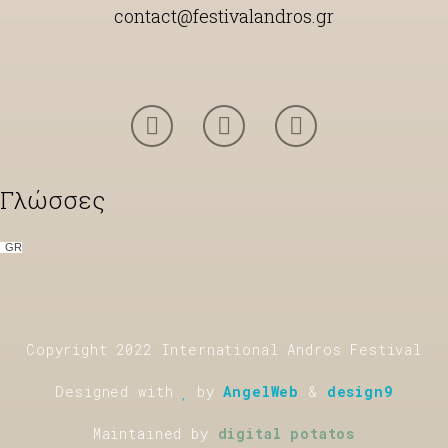
contact@festivalandros.gr
Γλώσσες
GR
Copyright 2022 International Andros Festival
Designed with
by
AngelWeb
&
design9
Maintained by
digital potatos