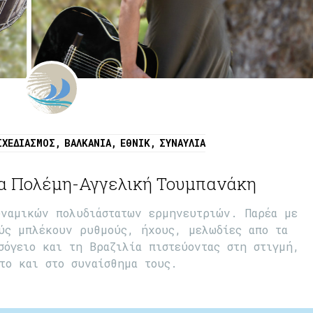
ΣΧΕΔΙΑΣΜΌΣ
,
ΒΑΛΚΆΝΙΑ
,
ΈΘΝΙΚ
,
ΣΥΝΑΥΛΊΑ
να Πολέμη-Αγγελική Τουμπανάκη
υναμικών πολυδιάστατων ερμηνευτριών. Παρέα με
ούς μπλέκουν ρυθμούς, ήχους, μελωδίες απο τα
σόγειο και τη Βραζιλία πιστεύοντας στη στιγμή,
το και στο συναίσθημα τους.