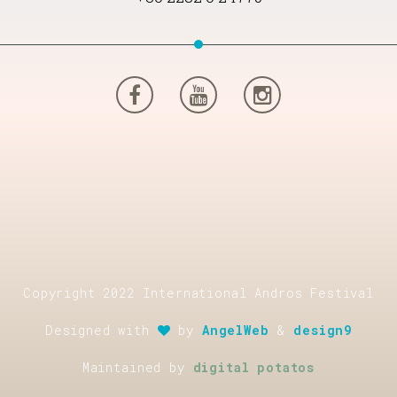
Copyright 2022 International Andros Festival
Designed with
by
AngelWeb
&
design9
Maintained by
digital potatos