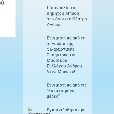
ού
Η συναυλία του
Δημήτρη Μπάση
στο Ανοιχτό Θέατρο
Άνδρου
Στιγμιότυπα από τη
συναυλία της
Φιλαρμονικής
Ορχήστρας του
Μουσικού
Συλλόγου Άνδρου
Viva Maestro!
Στιγμιότυπα από τις
“Ευτυχισμένες
μέρες”
Εγκαινιάσθηκαν με