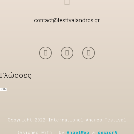
contact@festivalandros.gr
Γλώσσες
GR
Copyright 2022 International Andros Festival
Designed with
by
AngelWeb
&
design9