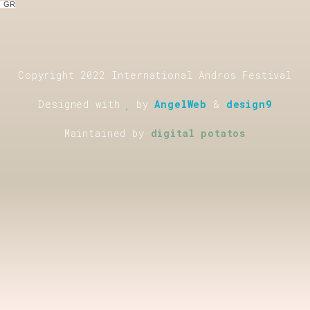
GR
Copyright 2022 International Andros Festival
Designed with
by
AngelWeb
&
design9
Maintained by
digital potatos