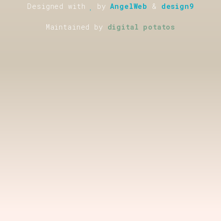
Designed with
by
AngelWeb
&
design9
Maintained by
digital potatos