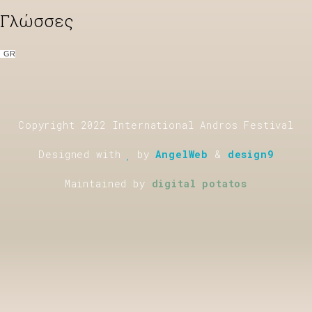
Γλώσσες
GR
Copyright 2022 International Andros Festival
Designed with
by
AngelWeb
&
design9
Maintained by
digital potatos