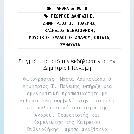
ΆΡΘΡΑ & ΦΩΤΌ
ΓΙΏΡΓΟΣ ΔΆΜΠΑΣΗΣ
,
ΔΗΜΉΤΡΙΟΣ Ι. ΠΟΛΈΜΗΣ
,
ΚΑΪ́ΡΕΙΟΣ ΒΙΒΛΙΟΘΉΚΗ
,
ΜΟΥΣΙΚΌΣ ΣΎΛΛΟΓΟΣ ΆΝΔΡΟΥ
,
ΟΜΙΛΊΑ
,
ΣΥΝΑΥΛΊΑ
Στιγμιότυπα από την εκδήλωση για τον
Δημήτριο Ι. Πολέμη
Φωτογραφίες: Μαρία Λαμπριάδου Ο
Δημήτριος Ι. Πολέμης υπήρξε μια
εμβληματική προσωπικότητα με
καθοριστική συμβολή στην ιστορική
και πολιτιστική ταυτότητα της
Άνδρου. Οραματιστής και
θεμελιωτής της Καϊρείου
Βιβλιοθήκης, άφησε ανεξίτηλο