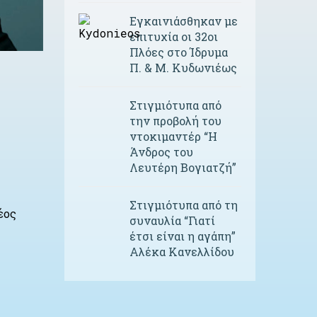
Εγκαινιάσθηκαν με
επιτυχία οι 32οι
Πλόες στο Ίδρυμα
Π. & Μ. Κυδωνιέως
Στιγμιότυπα από
την προβολή του
ντοκιμαντέρ “Η
Άνδρος του
Λευτέρη Βογιατζή”
Στιγμιότυπα από τη
έος
συναυλία “Γιατί
έτσι είναι η αγάπη”
Αλέκα Κανελλίδου