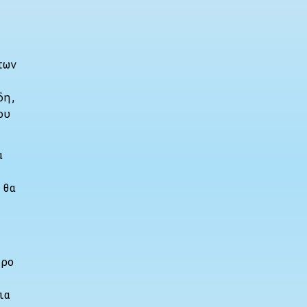
των
δη,
ου
α
 θα
τρο
ια