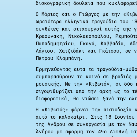
δισκογραφική δουλειά που κυκλοφορε
Ο Μάριος και ο Γιώργος με την «Κιβ
ωραιότερα ελληνικά τραγούδια του ‘
συνθέτες και στιχουργοί αυτής της 
Κραουνάκη, Νικολακοπούλου, Ρεμπούτ
Παπαδημητρίου, Γκανά, Καββαδία, Αδ
Λάγιου, Χατζιδάκι και Γκάτσου, σε ν
Πέτρου Κλαμπάνη.
Ερμηνεύοντας αυτά τα τραγούδια-μύθ
συμπαρασύρουν το κοινό σε βραδιές 
μουσικής. Με την «Κιβωτό», οι δύο 
σιγοψιθυρίζει από την αρχή ως το τ
διαφορετικά, θα νιώσει ξανά την ελ
Η «Κιβωτός» φέρνει την αισιοδοξία 
αυτό το καλοκαίρι. Στις 18 Ιουνίου
της Άνδρου σε συνεργασία με τον Να
Άνδρου με αφορμή τον 49ο Διεθνή Ισ