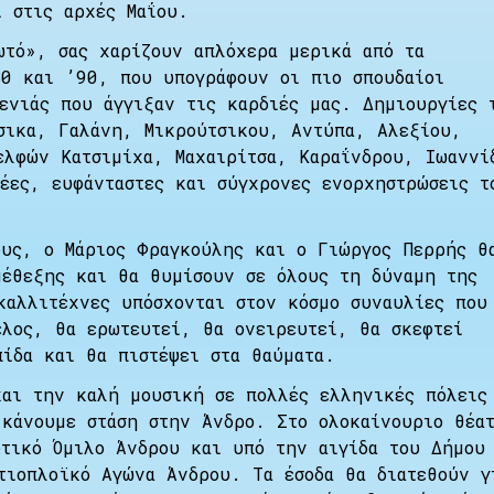
ί στις αρχές Μαΐου.
ωτό», σας χαρίζουν απλόχερα μερικά από τα
80 και ’90, που υπογράφουν οι πιο σπουδαίοι
γενιάς που άγγιξαν τις καρδιές μας. Δημιουργίες 
σικα, Γαλάνη, Μικρούτσικου, Αντύπα, Αλεξίου,
ελφών Κατσιμίχα, Μαχαιρίτσα, Καραΐνδρου, Ιωαννί
έες, ευφάνταστες και σύγχρονες ενορχηστρώσεις τ
ους, ο Μάριος Φραγκούλης και ο Γιώργος Περρής θ
μέθεξης και θα θυμίσουν σε όλους τη δύναμη της
καλλιτέχνες υπόσχονται στον κόσμο συναυλίες που
έλος, θα ερωτευτεί, θα ονειρευτεί, θα σκεφτεί
πίδα και θα πιστέψει στα θαύματα.
και την καλή μουσική σε πολλές ελληνικές πόλεις
 κάνουμε στάση στην Άνδρο. Στο ολοκαίνουριο θέα
υτικό Όμιλο Άνδρου και υπό την αιγίδα του Δήμου
τιοπλοϊκό Αγώνα Άνδρου. Τα έσοδα θα διατεθούν γ